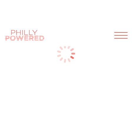
Casino En Ligne Retrait Rapide
Casino Bonus Sans
Depot
Casino Non AAMS
Meilleur Site Casino
Live
Betting Site
Menu
IDEAS
ENGLISH
ESPAÑOL
Eventos de actividad física, y consejos para que te
levantes y hagas las cosas a tu modo.
QUIÉNES SOMOS
CALENDAR
RECURSOS
CONTÁCTENOS
INSPÍRATE
IDEAS
ACTÍVATE
#MYMOVESMYWAY