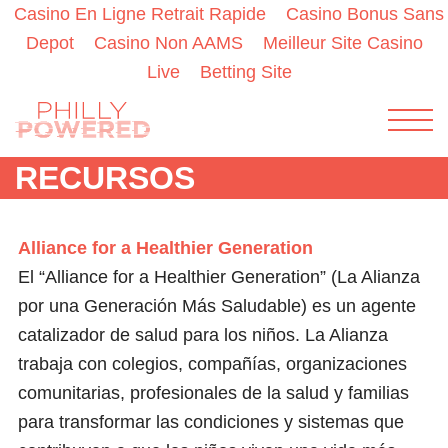
Casino En Ligne Retrait Rapide
Casino Bonus Sans
Depot
Casino Non AAMS
Meilleur Site Casino
Live
Betting Site
Menu
RECURSOS
ENGLISH
ESPAÑOL
QUIÉNES SOMOS
COLABORADORES
RECURSOS
Alliance for a Healthier Generation
CONTÁCTENOS
El “Alliance for a Healthier Generation” (La Alianza
por una Generación Más Saludable) es un agente
INSPÍRATE
catalizador de salud para los niños. La Alianza
trabaja con colegios, compañías, organizaciones
IDEAS
comunitarias, profesionales de la salud y familias
para transformar las condiciones y sistemas que
ACTÍVATE