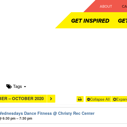
Casino Bonus Sans Depot
Casino Non AAMS
Meille
ABOUT
CA
GET INSPIRED
GE
Tags
ER – OCTOBER 2020
Collapse All
Expan
Wednesdays Dance Fitness
@ Christy Rec Center
@ 6:30 pm – 7:30 pm