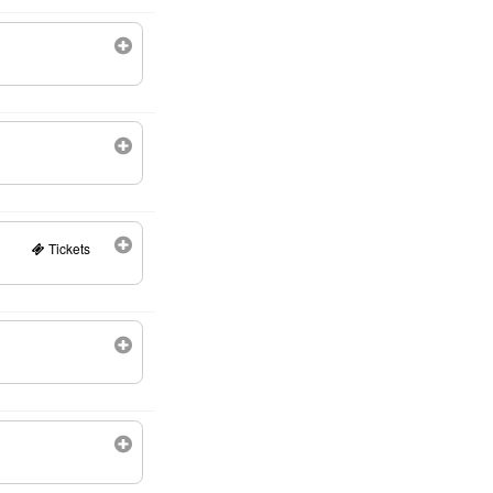
Tickets