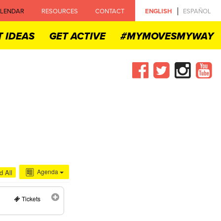
ur Site Casino Live
Betting Site
LENDAR
RESOURCES
CONTACT
ENGLISH
ESPAÑOL
T IDEAS
GET ACTIVE
#MYMOVESMYWAY
Agenda
d All
Tickets