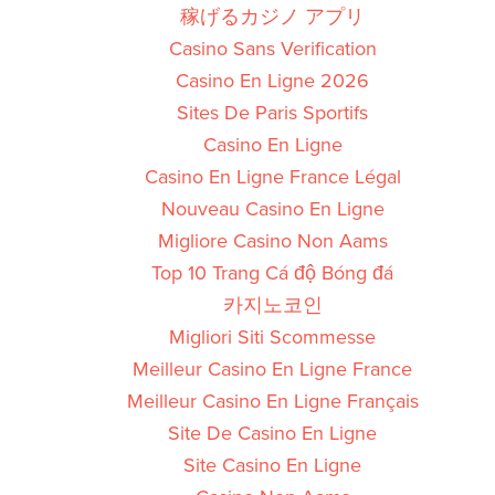
稼げるカジノ アプリ
Casino Sans Verification
Casino En Ligne 2026
Sites De Paris Sportifs
Casino En Ligne
Casino En Ligne France Légal
Nouveau Casino En Ligne
Migliore Casino Non Aams
Top 10 Trang Cá độ Bóng đá
카지노코인
Migliori Siti Scommesse
Meilleur Casino En Ligne France
Meilleur Casino En Ligne Français
Site De Casino En Ligne
Site Casino En Ligne