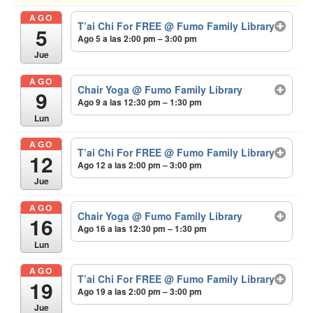
AGO
T’ai Chi For FREE
@ Fumo Family Library
5
Ago 5 a las 2:00 pm – 3:00 pm
Jue
AGO
Chair Yoga
@ Fumo Family Library
9
Ago 9 a las 12:30 pm – 1:30 pm
Lun
AGO
T’ai Chi For FREE
@ Fumo Family Library
12
Ago 12 a las 2:00 pm – 3:00 pm
Jue
AGO
Chair Yoga
@ Fumo Family Library
16
Ago 16 a las 12:30 pm – 1:30 pm
Lun
AGO
T’ai Chi For FREE
@ Fumo Family Library
19
Ago 19 a las 2:00 pm – 3:00 pm
Jue