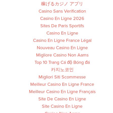
稼げるカジノ アプリ
Casino Sans Verification
Casino En Ligne 2026
Sites De Paris Sportifs
Casino En Ligne
Casino En Ligne France Légal
Nouveau Casino En Ligne
Migliore Casino Non Aams
Top 10 Trang Cá độ Bóng đá
카지노코인
Migliori Siti Scommesse
Meilleur Casino En Ligne France
Meilleur Casino En Ligne Français
Site De Casino En Ligne
Site Casino En Ligne