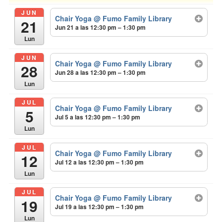
JUN
Chair Yoga
@ Fumo Family Library
21
Jun 21 a las 12:30 pm – 1:30 pm
Lun
JUN
Chair Yoga
@ Fumo Family Library
28
Jun 28 a las 12:30 pm – 1:30 pm
Lun
JUL
Chair Yoga
@ Fumo Family Library
5
Jul 5 a las 12:30 pm – 1:30 pm
Lun
JUL
Chair Yoga
@ Fumo Family Library
12
Jul 12 a las 12:30 pm – 1:30 pm
Lun
JUL
Chair Yoga
@ Fumo Family Library
19
Jul 19 a las 12:30 pm – 1:30 pm
Lun