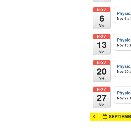
NOV
Physica
6
Nov 6 a 
Vie
NOV
Physica
13
Nov 13 a
Vie
NOV
Physica
20
Nov 20 a
Vie
NOV
Physica
27
Nov 27 a
Vie
SEPTIEMB