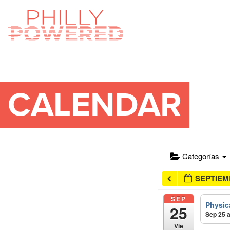
Casino En Ligne Retrait Rapide
CALENDAR
Categorías
SEPTIEM
SEP
Physica
25
Sep 25 a
Vie