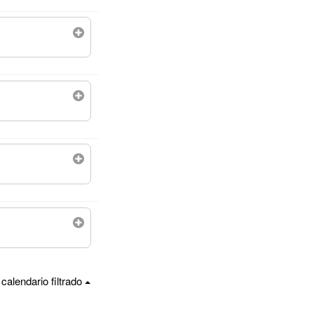
 calendario filtrado