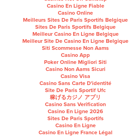
Casino En Ligne Fiable
Casino Online
Meilleurs Sites De Paris Sportifs Belgique
Sites De Paris Sportifs Belgique
Meilleur Casino En Ligne Belgique
Meilleur Site De Casino En Ligne Belgique
Siti Scommesse Non Aams
Casino App
Poker Online Migliori Siti
Casino Non Aams Sicuri
Casino Visa
Casino Sans Carte D'identité
Site De Paris Sportif Ufc
稼げるカジノ アプリ
Casino Sans Verification
Casino En Ligne 2026
Sites De Paris Sportifs
Casino En Ligne
Casino En Ligne France Légal