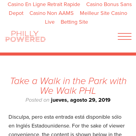
Casino En Ligne Retrait Rapide
Casino Bonus Sans
Depot
Casino Non AAMS
Meilleur Site Casino
Live
Betting Site
Menu
ENGLISH
ESPAÑOL
QUIÉNES SOMOS
CALENDAR
RECURSOS
CONTÁCTENOS
Take a Walk in the Park with
We Walk PHL
INSPÍRATE
Posted on
jueves, agosto 29, 2019
IDEAS
Disculpa, pero esta entrada está disponible sólo
ACTÍVATE
en Inglés Estadounidense. For the sake of viewer
#MYMOVESMYWAY
convenience, the content is shown below in the