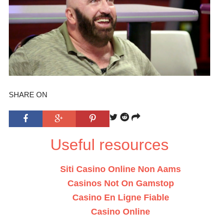
SHARE ON
Useful resources
Siti Casino Online Non Aams
Casinos Not On Gamstop
Casino En Ligne Fiable
Casino Online