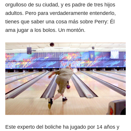
orgulloso de su ciudad, y es padre de tres hijos
adultos. Pero para verdaderamente entenderlo,
tienes que saber una cosa más sobre Perry: Él
ama jugar a los bolos. Un montón.
Este experto del boliche ha jugado por 14 años y