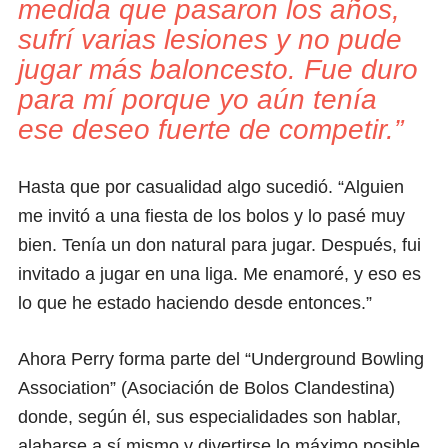
medida que pasaron los años,
sufrí varias lesiones y no pude
jugar más baloncesto. Fue duro
para mí porque yo aún tenía
ese deseo fuerte de competir.”
Hasta que por casualidad algo sucedió. “Alguien
me invitó a una fiesta de los bolos y lo pasé muy
bien. Tenía un don natural para jugar. Después, fui
invitado a jugar en una liga. Me enamoré, y eso es
lo que he estado haciendo desde entonces.”
Ahora Perry forma parte del “Underground Bowling
Association” (Asociación de Bolos Clandestina)
donde, según él, sus especialidades son hablar,
alabarse a sí mismo y divertirse lo máximo posible.