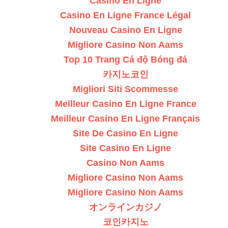
Casino En Ligne
Casino En Ligne France Légal
Nouveau Casino En Ligne
Migliore Casino Non Aams
Top 10 Trang Cá độ Bóng đá
카지노코인
Migliori Siti Scommesse
Meilleur Casino En Ligne France
Meilleur Casino En Ligne Français
Site De Casino En Ligne
Site Casino En Ligne
Casino Non Aams
Migliore Casino Non Aams
Migliore Casino Non Aams
オンラインカジノ
코인카지노