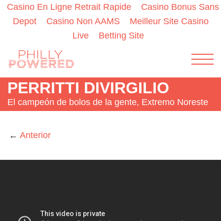
Casino En Ligne Retrait Rapide
Casino Bonus Sans
Depot
Casino Non AAMS
Meilleur Site Casino
Live
Betting Site
Menu
PERRITTI DIVIRGILIO
ENGLISH
ESPAÑOL
El campeón de bolos de la gente, Extremo Noreste
QUIÉNES SOMOS
COLABORADORES
RECURSOS
CONTÁCTENOS
←
Anterior
INSPÍRATE
IDEAS
ACTÍVATE