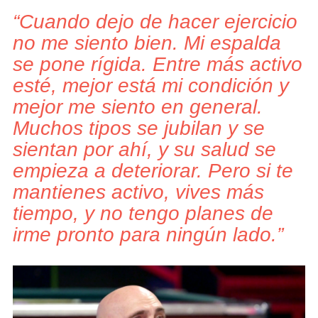
“Cuando dejo de hacer ejercicio
no me siento bien. Mi espalda
se pone rígida. Entre más activo
esté, mejor está mi condición y
mejor me siento en general.
Muchos tipos se jubilan y se
sientan por ahí, y su salud se
empieza a deteriorar. Pero si te
mantienes activo, vives más
tiempo, y no tengo planes de
irme pronto para ningún lado.”